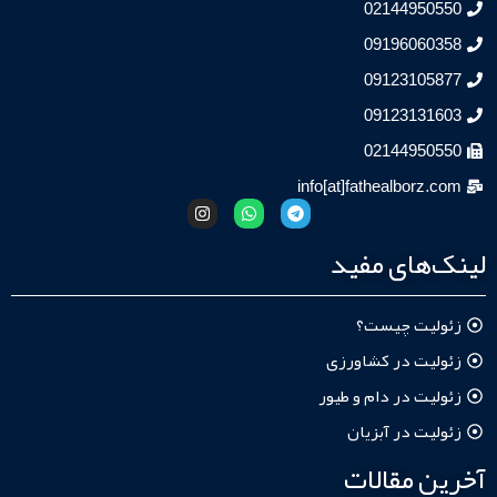
02144950
09196060
09123105
09123131
02144950
info[at]fathealborz
‌های مفید
لیت چیست؟
لیت در کشاورزی
یت در دام و طیور
یت در آبزیان
ن مقالات