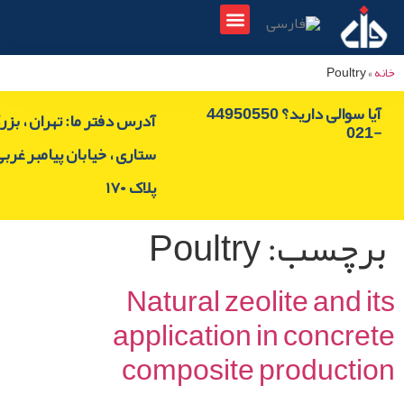
لیست نمایشگاه ها
اطلاع رسانی نمایشگاه ها
مجوزها و استانداردها
Poult
آیا سوالی دارید؟ 44950550
آدرس دفتر ما: تهران ، بزرگراه
ستاری ، خیابان پیامبر غربی،
پلاک ۱۷۰
چسب:
Poultry
Natural zeolite and
application in conc
composite product