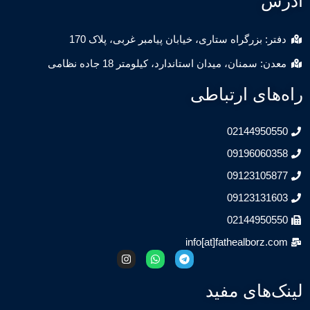
س
: بزرگراه ستاری، خیابان پیامبر غربی، پلاک 170
: سمنان، میدان استاندارد، کیلومتر 18 جاده نظامی
های ارتباطی
02144950
09196060
09123105
09123131
02144950
info[at]fathealborz
‌های مفید