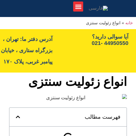
لیست نمایشگاه ها
اطلاع رسانی نمایشگاه ها
مجوزها و استانداردها
نواع زئولیت سنتزی
سوالی دارید؟
آدرس دفتر ما: تهران ،
44950550
بزرگراه ستاری ، خیابان
پیامبر غربی، پلاک ۱۷۰
واع زئولیت سنتزی
هرست مطالب