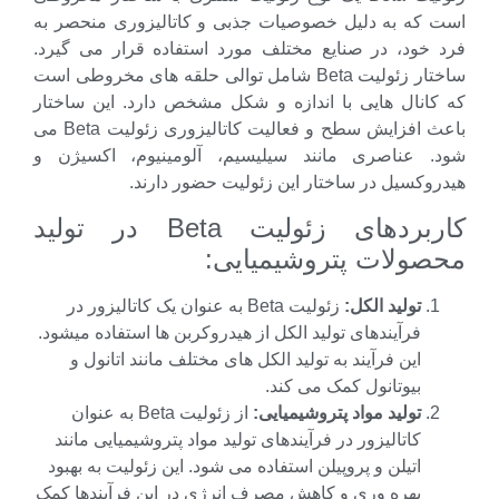
 که به دلیل خصوصیات جذبی و کاتالیزوری منحصر به
 خود، در صنایع مختلف مورد استفاده قرار می گیرد.
ساختار زئولیت Beta شامل توالی حلقه های مخروطی است
کانال هایی با اندازه و شکل مشخص دارد. این ساختار
باعث افزایش سطح و فعالیت کاتالیزوری زئولیت Beta می
. عناصری مانند سیلیسیم، آلومینیوم، اكسيژن و
وکسیل در ساختار این زئولیت حضور دارند.
کاربردهای زئولیت Beta در تولید
صولات پتروشیمیایی:
تولید الکل:
زئولیت Beta به عنوان یک کاتالیزور در
فرآیندهای تولید الکل از هیدروکربن ها استفاده میشود.
این فرآیند به تولید الکل های مختلف مانند اتانول و
بیوتانول کمک می کند.
تولید مواد پتروشیمیایی:
از زئولیت Beta به عنوان
کاتالیزور در فرآیندهای تولید مواد پتروشیمیایی مانند
اتیلن و پروپیلن استفاده می شود. این زئولیت به بهبود
بهره وری و کاهش مصرف انرژی در این فرآیندها کمک