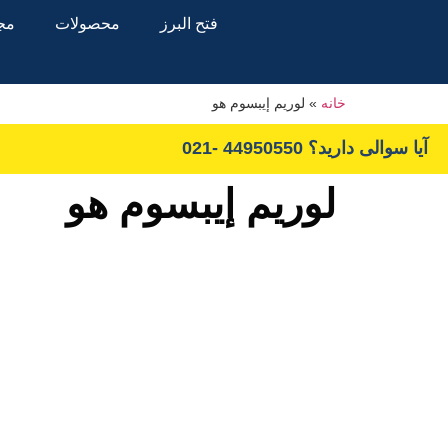
فتح البرز
محصولات
مجو
خانه
»
لوريم إيبسوم هو
آیا سوالی دارید؟ 44950550 -021
لوريم إيبسوم هو