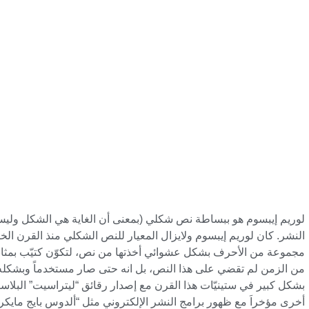
لوريم إيبسوم هو ببساطة نص شكلي (بمعنى أن الغاية هي الشكل وليس
النشر. كان لوريم إيبسوم ولايزال المعيار للنص الشكلي منذ القرن
مجموعة من الأحرف بشكل عشوائي أخذتها من نص، لتكوّن كتيّب بمثا
من الزمن لم تقضي على هذا النص، بل انه حتى صار مستخدماً وبشكله ا
بشكل كبير في ستينيّات هذا القرن مع إصدار رقائق “ليتراسيت” البلاس
أخرى مؤخراَ مع ظهور برامج النشر الإلكتروني مثل “ألدوس بايج مايك