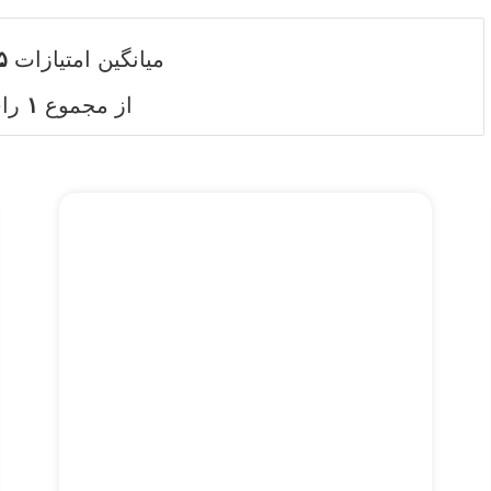
میانگین امتیازات
۵
از مجموع
۱
را