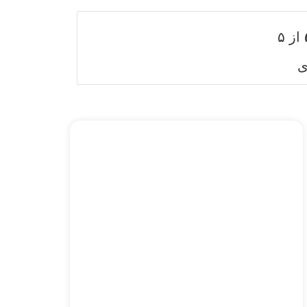
از ۵
ی