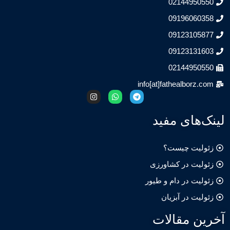
02144950
09196060
09123105
09123131
02144950
info[at]fathealborz
‌های مفید
لیت چیست؟
لیت در کشاورزی
لیت در دام و طیور
یت در آبزیان
ن مقالات