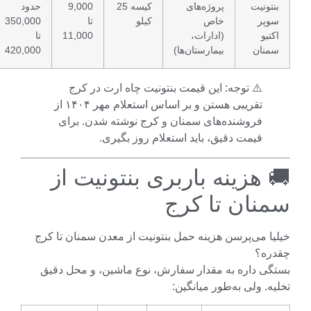
تونیت
پروژه‌های
کیسه 25
9,000
حدود
وپر
خاص
کیلو
تا
350,000
تیو
(ادارات،
11,000
تا
منان
بیمارستان‌ها)
420,000
⚠️ توجه: این قیمت بنتونیت چاه ارت در کرج
تقریبی هستن و بر اساس استعلام مهر ۱۴۰۴ از
فروشنده‌های سمنان و کرج نوشته شدن. برای
قیمت دقیق، باید استعلام روز بگیری.
 هزینه باربری بنتونیت از
نان تا کرج
ا می‌پرسن هزینه حمل بنتونیت از معدن سمنان تا کرج
ره؟
گی داره به مقدار سفارش، نوع ماشین، و محل دقیق
ه. ولی به‌طور میانگین: