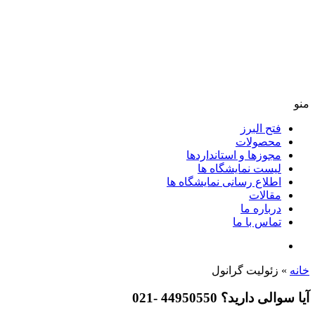
منو
فتح البرز
محصولات
مجوزها و استانداردها
لیست نمایشگاه ها
اطلاع رسانی نمایشگاه ها
مقالات
درباره ما
تماس با ما
خانه
»
زئولیت گرانول
آیا سوالی دارید؟ 44950550 -021