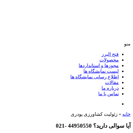
منو
فتح البرز
محصولات
مجوزها و استانداردها
لیست نمایشگاه ها
اطلاع رسانی نمایشگاه ها
مقالات
درباره ما
تماس با ما
خانه
»
زئولیت کشاورزی پودری
آیا سوالی دارید؟ 44950550 -021