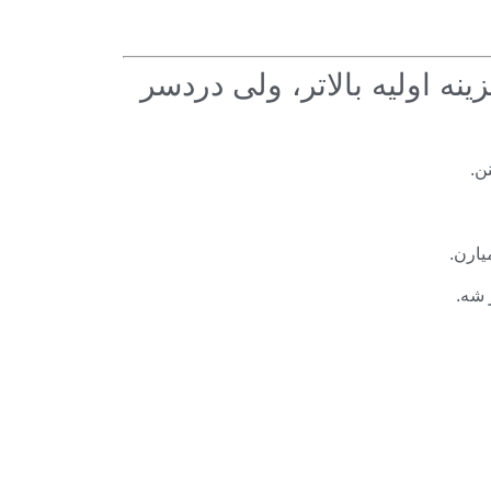
/ سیلیکا (Silica Gel) — هزینه اولیه بالاتر، ولی دردسر
ن.
یارن.
 شه.