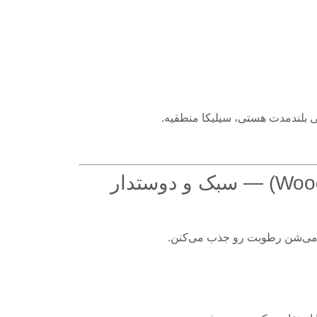
ی بلندمدت هستی، سیلیکا منطقیه.
3) پلت چوبی / پلت یونجه‌ای (Wood Pellets) — سبک و دوستدار
 می‌شن رطوبت رو جذب می‌کنن.