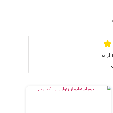
از ۵
ی