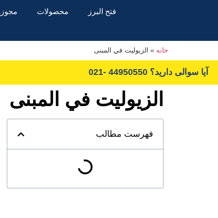
فتح البرز
محصولات
مجوزها
خانه
»
الزيوليت في المبنى
آیا سوالی دارید؟ 44950550 -021
الزيوليت في المبنى
فهرست مطالب