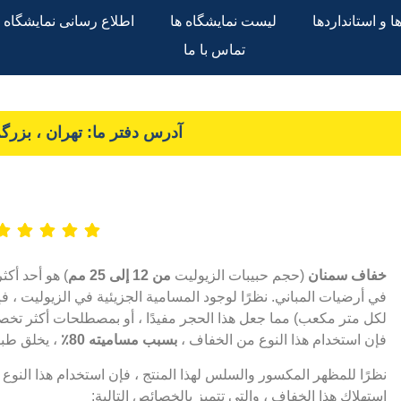
 و استانداردها
لیست نمایشگاه ها
اطلاع رسانی نمایشگاه ه
تماس با ما
آدرس دفتر ما: تهران ، بزرگراه
خفاف سمنان
(حجم حبيبات الزيوليت
من 12 إلى 25 مم
) هو أحد أكث
لكل متر مكعب) مما جعل هذا الحجر مفيدًا ، أو بمصطلحات أكثر تخصصً
فإن استخدام هذا النوع من الخفاف ،
بسبب مساميته 80٪
، يخلق طبق
نظرًا للمظهر المكسور والسلس لهذا المنتج ، فإن استخدام هذا النوع
استهلاك هذا الخفاف ، والتي تتميز بالخصائص التالية: