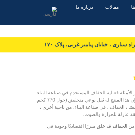
ا
مقالات
درباره ما
 ستاری ، خیابان پیامبر غربی، پلاک ۱۷۰
ر الأمثلة فعالية للخفاف المستخدم في صناعة البناء
في أرضيات المباني. نظرًا لوجود المسامية الجزيئية في الزيوليت ، فإن هذا المنتج له ثقل نوعي منخفض (حول 770 كجم
ا ، الخفاف ، في صناعة البناء. من ناحية أخرى ،
ة عازلة للحرارة والصوت.
 من
الخفاف
قد خلق مبررًا اقتصاديًا وجودة في