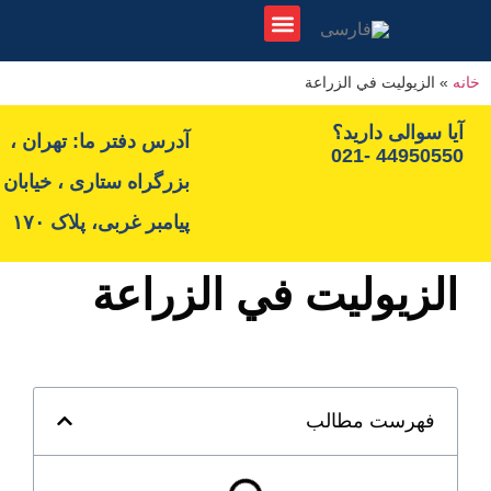
لیست نمایشگاه ها
اطلاع رسانی نمایشگاه ها
مجوزها و استانداردها
لزيوليت في الزراعة
سوالی دارید؟
آدرس دفتر ما: تهران ،
44950550
بزرگراه ستاری ، خیابان
پیامبر غربی، پلاک ۱۷۰
زيوليت في الزراعة
هرست مطالب