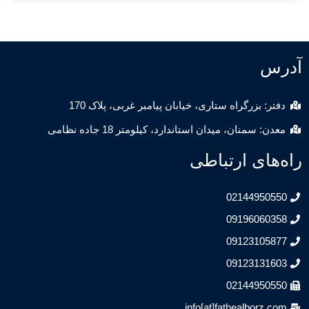
س
: بزرگراه ستاری، خیابان پیامبر غربی، پلاک 170
: سمنان، میدان استاندارد، کیلومتر 18 جاده نظامی
های ارتباطی
02144950
09196060
09123105
09123131
02144950
info[at]fathealborz