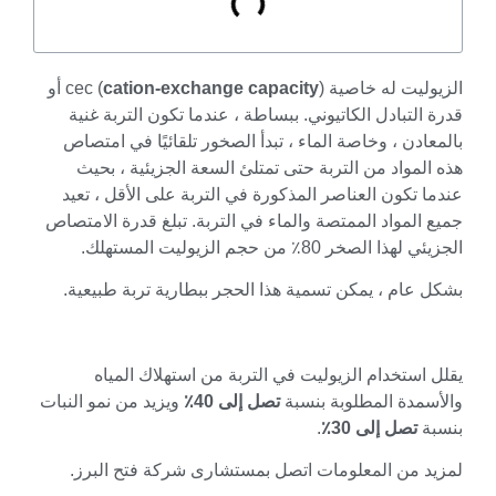
ليت له خاصية cec (
cation-exchange capacity
) أو
 التبادل الكاتيوني. ببساطة ، عندما تكون التربة غنية
عادن ، وخاصة الماء ، تبدأ الصخور تلقائيًا في امتصاص
المواد من التربة حتى تمتلئ السعة الجزيئية ، بحيث
ا تكون العناصر المذكورة في التربة على الأقل ، تعيد
 المواد الممتصة والماء في التربة. تبلغ قدرة الامتصاص
هذا الصخر 80٪ من حجم الزيوليت المستهلك.
 عام ، يمكن تسمية هذا الحجر ببطارية تربة طبيعية.
 استخدام الزيوليت في التربة من استهلاك المياه
سمدة المطلوبة بنسبة
تصل إلى 40٪
ويزيد من نمو النبات
بة
تصل إلى 30٪
.
يد من المعلومات اتصل بمستشارى شركة فتح البرز.